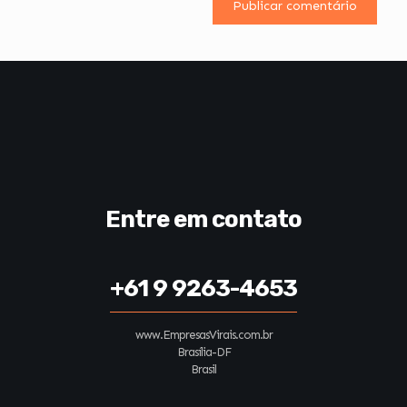
Entre em contato
+61 9 9263-4653
www.EmpresasVirais.com.br
Brasília-DF
Brasil