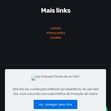
Mais links
contato
Privacy policy
Cookies
#conecte-se
Este site usa cookies para melhorar sua experiência. Ao usar este
Todos os direitos Reservados | EmpresasVirais - Agência de
site, você concorda com nossa Política de Proteção de Dados.
Marketing Digital | CNPJ: 48.541.589/0001-61
ok, navegar pelo site