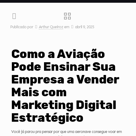
Publicado por
Arthur Queiroz
em
abril 9, 2025
Como a Aviação
Pode Ensinar Sua
Empresa a Vender
Mais com
Marketing Digital
Estratégico
Você já parou pra pensar por que uma aeronave consegue voar em