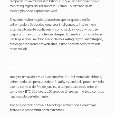
temperaturas extremas sem falhar? E o que isso tem a ver com o
marketing digital da sua empresa? Calma… o caminho dessa
explicação pode surpreender você.
Enquanto muitos negócios investem apenas quando estão
enfrentando dificuldades, empresas inteligentes se inspiram em
sistemas altamente confiáveis — como os da aviação — para se
preparar
antes da turbulência chegar
. E a melhor forma de fazer
isso hoje é com um plano sólido de
marketing digital estratégico
,
presença profissional em
web sites
, e uma comunicação forte nas
redes sociais.
A analogia da aviação e a sua
empresa
Imagine um avião em voo de cruzeiro, a 10 mil metros de altitude,
enfrentando temperaturas de até
-50°C
. Quando ele pousa, em solo
quente como o do Rio de Janeiro, a temperatura pode estar em
torno de
+45°C
. São quase 100 graus de diferença — e tudo continua
funcionando perfeitamente.
Isso só é possível porque a tecnologia embarcada é
confiável,
testada e preparada para extremos
.