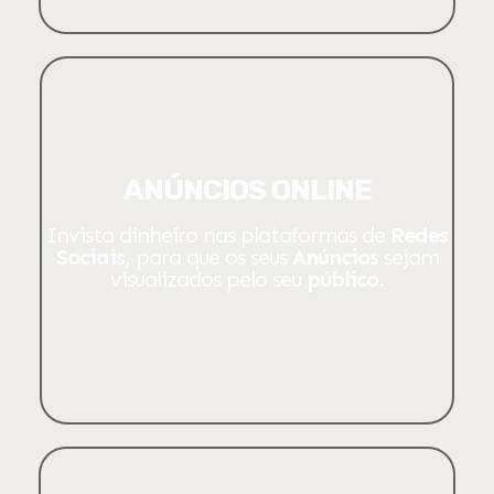
ANÚNCIOS ONLINE
Invista dinheiro nas plataformas de
Redes
Sociais
, para que os seus
Anúncios
sejam
visualizados pelo seu
público
.