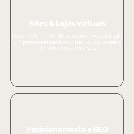
Sites & Lojas Virtuais
Desenvolvimento de conteúdo web, focado
em
posicionamento
de marcas ou
ve
ndas
de produtos e serviços.
Posicionamento e SEO