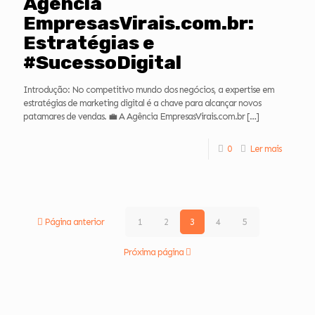
Agência
EmpresasVirais.com.br:
Estratégias e
#SucessoDigital
Introdução: No competitivo mundo dos negócios, a expertise em
estratégias de marketing digital é a chave para alcançar novos
patamares de vendas. 💼 A Agência EmpresasVirais.com.br
[…]
0
Ler mais
Página anterior
1
2
3
4
5
Próxima página