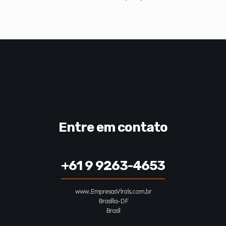
Entre em contato
+61 9 9263-4653
www.EmpresasVirais.com.br
Brasília-DF
Brasil