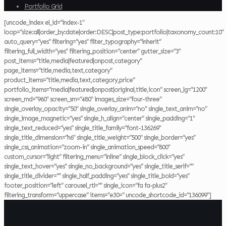
Portfolio Grid
[uncode_index el_id=”index-1″
loop=”size:all|order_by:date|order:DESC|post_type:portfolio|taxonomy_count:10″
auto_query=”yes” filtering=”yes” filter_typography=”inherit”
filtering_full_width=”yes” filtering_position=”center” gutter_size=”3″
post_items=”title,media|featured|onpost,category”
page_items=”title,media,text,category”
product_items=”title,media,text,category,price”
portfolio_items=”media|featured|onpost|original,title,icon” screen_lg=”1200″
screen_md=”960″ screen_sm=”480″ images_size=”four-three”
single_overlay_opacity=”50″ single_overlay_anim=”no” single_text_anim=”no”
single_image_magnetic=”yes” single_h_align=”center” single_padding=”1″
single_text_reduced=”yes” single_title_family=”font-136269″
single_title_dimension=”h6″ single_title_weight=”500″ single_border=”yes”
single_css_animation=”zoom-in” single_animation_speed=”800″
custom_cursor=”light” filtering_menu=”inline” single_block_click=”yes”
single_text_hover=”yes” single_no_background=”yes” single_title_serif=””
single_title_divider=”” single_half_padding=”yes” single_title_bold=”yes”
footer_position=”left” carousel_rtl=”” single_icon=”fa fa-plus2″
filtering_transform=”uppercase” items=”e30=” uncode_shortcode_id=”136099″]