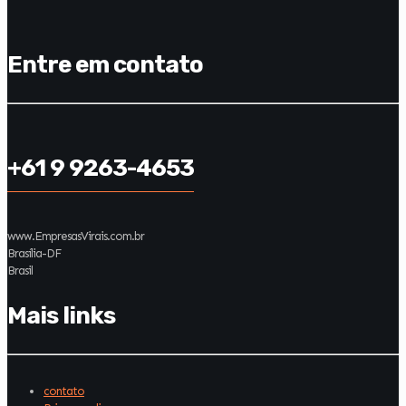
Entre em contato
+61 9 9263-4653
www.EmpresasVirais.com.br
Brasília-DF
Brasil
Mais links
contato