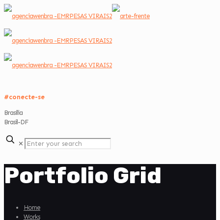
#conecte-se
Brasília
Brasil-DF
✕
Portfolio Grid
Home
Works