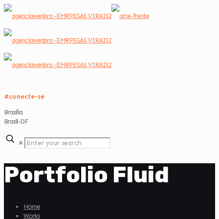
#conecte-se
Brasília
Brasil-DF
✕
Portfolio Fluid
Home
Works