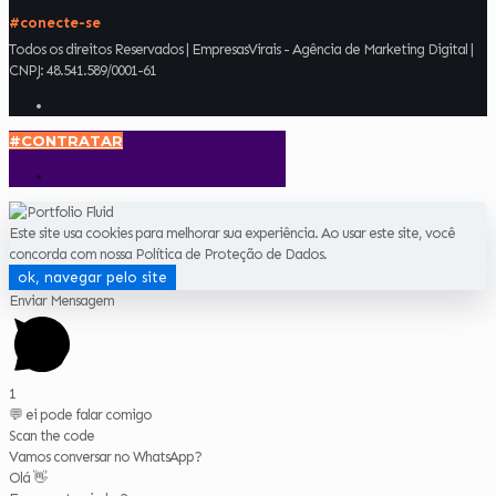
#conecte-se
Todos os direitos Reservados | EmpresasVirais - Agência de Marketing Digital |
CNPJ: 48.541.589/0001-61
#CONTRATAR
Este site usa cookies para melhorar sua experiência. Ao usar este site, você
concorda com nossa Política de Proteção de Dados.
ok, navegar pelo site
Enviar Mensagem
1
💬 ei pode falar comigo
Scan the code
Vamos conversar no WhatsApp?
Olá 👋