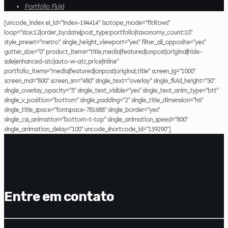
Portfolio Fluid
[uncode_index el_id=”index-194414″ isotope_mode=”fitRows”
loop=”size:12|order_by:date|post_type:portfolio|taxonomy_count:10″
style_preset=”metro” single_height_viewport=”yes” filter_all_opposite=”yes”
gutter_size=”0″ product_items=”title,media|featured|onpost|original|hide-
sale|enhanced-atc|auto-w-atc,price|inline”
portfolio_items=”media|featured|onpost|original,title” screen_lg=”1000″
screen_md=”800″ screen_sm=”480″ single_text=”overlay” single_fluid_height=”50″
single_overlay_opacity=”5″ single_text_visible=”yes” single_text_anim_type=”btt”
single_v_position=”bottom” single_padding=”2″ single_title_dimension=”h6″
single_title_space=”fontspace-781688″ single_border=”yes”
single_css_animation=”bottom-t-top” single_animation_speed=”800″
single_animation_delay=”100″ uncode_shortcode_id=”139290″]
Entre em contato