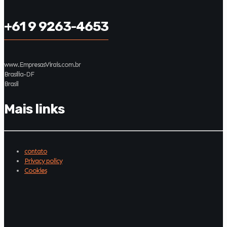
+61 9 9263-4653
www.EmpresasVirais.com.br
Brasília-DF
Brasil
Mais links
contato
Privacy policy
Cookies