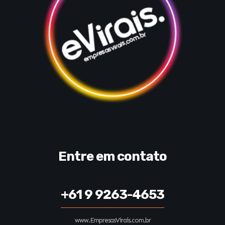
Entre em contato
+61 9 9263-4653
www.EmpresasVirais.com.br