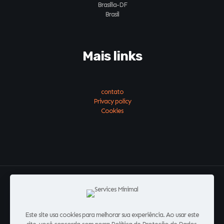
Brasília-DF
Brasil
Mais links
contato
Privacy policy
Cookies
#conecte-se
Este site usa cookies para melhorar sua experiência. Ao usar este
Todos os direitos Reservados | EmpresasVirais - Agência de