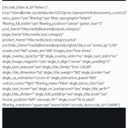
[uncode_index el_id=”index-1″
loop=”size:all|order_by:date|order:DESC|post_type:portfolio|taxonomy_count:10″
auto_query=”yes” filtering=”yes” filter_typography=”inherit”
filtering_full_width=”yes” filtering_position=”center” gutter_size=”3″
post_items=”title,media|featured|onpost,category”
page_items=”title,media,text,category”
product_items=”title,media,text,category,price”
portfolio_items=”media|featured|onpost|original,title,icon” screen_lg=”1200″
screen_md=”960″ screen_sm=”480″ images_size=”four-three”
single_overlay_opacity=”50″ single_overlay_anim=”no” single_text_anim=”no”
single_image_magnetic=”yes” single_h_align=”center” single_padding=”1″
single_text_reduced=”yes” single_title_family=”font-136269″
single_title_dimension=”h6″ single_title_weight=”500″ single_border=”yes”
single_css_animation=”zoom-in” single_animation_speed=”800″
custom_cursor=”light” filtering_menu=”inline” single_block_click=”yes”
single_text_hover=”yes” single_no_background=”yes” single_title_serif=””
single_title_divider=”” single_half_padding=”yes” single_title_bold=”yes”
footer_position=”left” carousel_rtl=”” single_icon=”fa fa-plus2″
filtering_transform=”uppercase” items=”e30=” uncode_shortcode_id=”136099″]