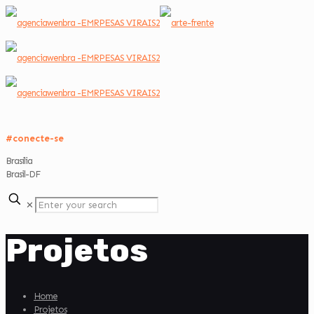
#conecte-se
Brasília
Brasil-DF
✕
Projetos
Home
Projetos