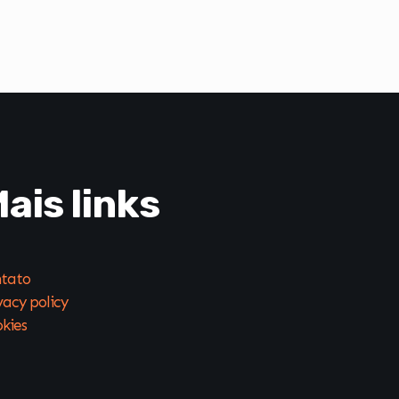
ais links
tato
vacy policy
kies