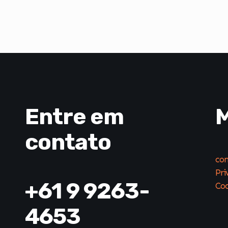
Entre em
M
contato
con
Pri
+61 9 9263-
Coo
4653