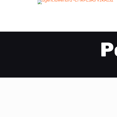
P
Este é o el
personali