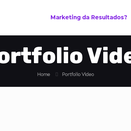
Marketing da Resultados?
ortfolio Vid
Home
Portfolio Video
emento de títul
zado