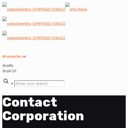
#conecte-se
Brasília
Brasil-DF
✕
Contact
Corporation