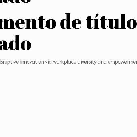
emento de títul
zado
 disruptive innovation via workplace diversity and empowerme