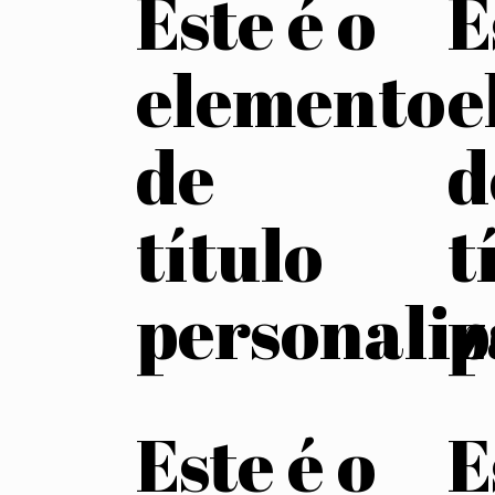
Este é o
E
elemento
e
de
d
título
t
personali
p
Este é o
E