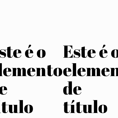
ste é o
Este é 
lemento
eleme
e
de
ítulo
título