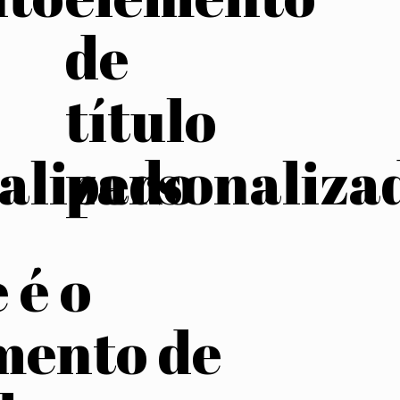
de
título
alizado
personaliza
 é o
mento de