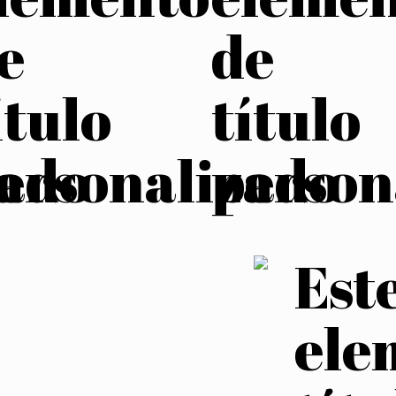
e
de
ítulo
título
zado
ersonalizado
person
Este
ele