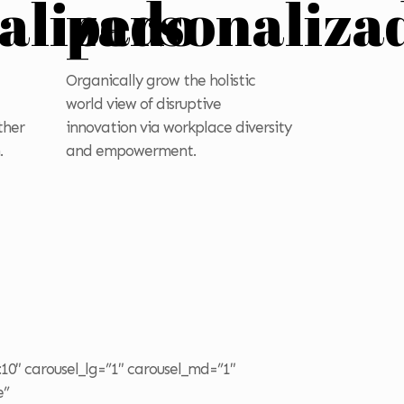
alizado
personaliza
Organically grow the holistic
world view of disruptive
ther
innovation via workplace diversity
.
and empowerment.
o
:10″ carousel_lg=”1″ carousel_md=”1″
e”