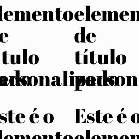
lemento
eleme
e
de
ítulo
título
zado
ersonalizado
person
ste é o
Este é 
lemento
eleme