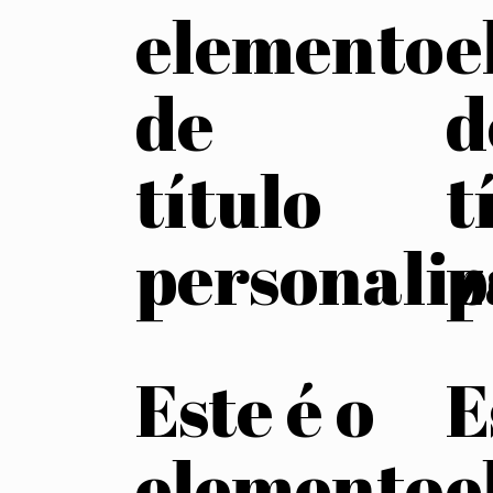
elemento
e
de
d
título
t
personali
p
Este é o
E
elemento
e