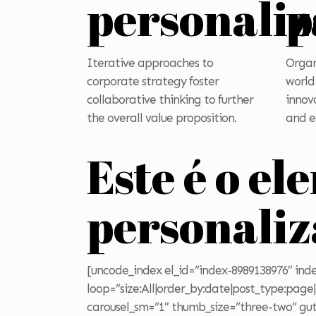
personali
p
Iterative approaches to
Organ
corporate strategy foster
world
collaborative thinking to further
innov
the overall value proposition.
and 
Este é o el
personali
[uncode_index el_id=”index-8989138976″ ind
loop=”size:All|order_by:date|post_type:page
carousel_sm=”1″ thumb_size=”three-two” gutt