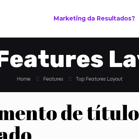
Marketing da Resultados?
Features L
Home
Features
Top Features Layout
emento de títul
zado