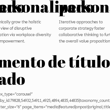
zado
ersonalizado
person
ically grow the holistic
Iterative approaches to
 view of disruptive
corporate strategy foster
ation via workplace diversity
collaborative thinking to fur
empowerment.
the overall value proposition
emento de títul
zado
ex_type=”carousel”
|by_id:79828,54932,54911,4925,4894,4835,44835|taxonomy_count
er_size=”6″ page_items=”media|featured|onpost|original,titl