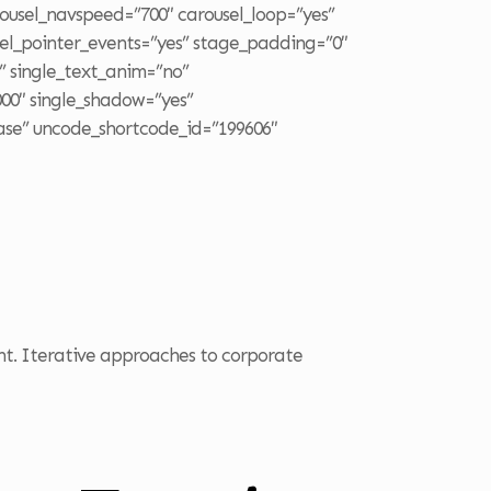
arousel_navspeed=”700″ carousel_loop=”yes”
sel_pointer_events=”yes” stage_padding=”0″
o” single_text_anim=”no”
000″ single_shadow=”yes”
ase” uncode_shortcode_id=”199606″
o
nt. Iterative approaches to corporate