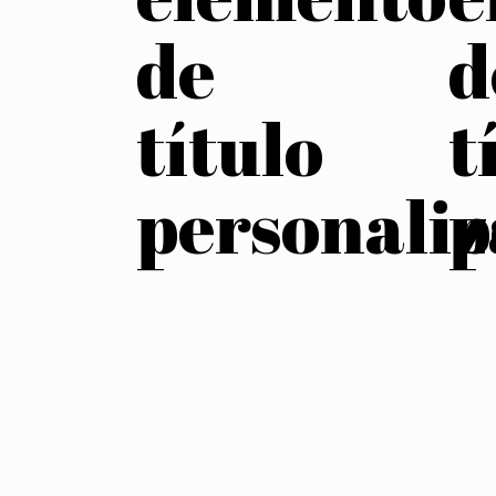
de
d
título
t
personali
p