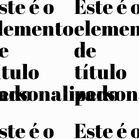
ste é o
Este é 
lemento
eleme
e
de
ítulo
título
zado
ersonalizado
person
ste é o
Este é 