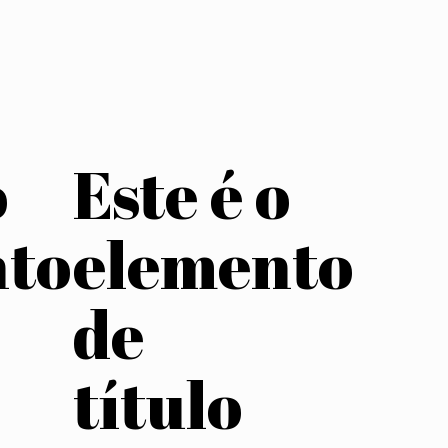
o
Este é o
nto
elemento
de
título