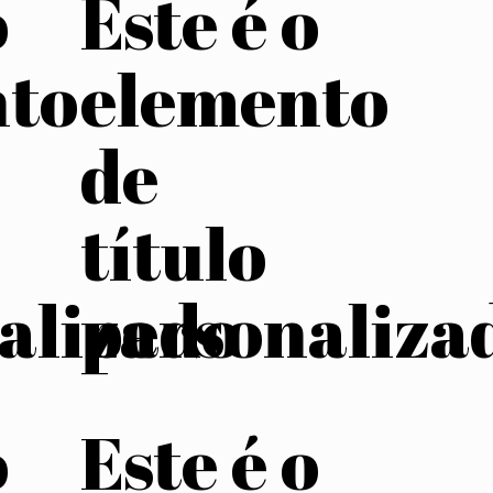
o
Este é o
nto
elemento
de
título
alizado
personaliza
o
Este é o