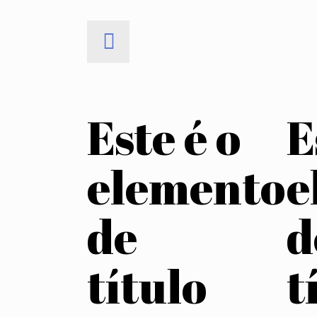
Este é o
E
elemento
e
de
d
título
t