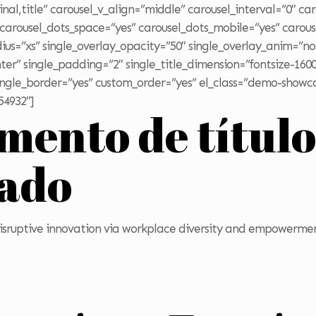
inal,title” carousel_v_align=”middle” carousel_interval=”0″ c
” carousel_dots_space=”yes” carousel_dots_mobile=”yes” carou
dius=”xs” single_overlay_opacity=”50″ single_overlay_anim=”n
er” single_padding=”2″ single_title_dimension=”fontsize-160
ngle_border=”yes” custom_order=”yes” el_class=”demo-showc
54932″]
emento de títul
zado
 disruptive innovation via workplace diversity and empowerme