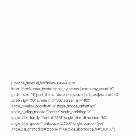
título personalizado
Erro:
Formulário de contato não encontrado.
[uncode_index el_id=”index-1984417878″
loop=”size:3|order_by:date|post_type:post|taxonomy_count:10″
gutter_size=”4″ post_items=”date,title,spacer|half,text|excerpt|140″
screen_lg=”700″ screen_md=”700″ screen_sm=”480″
single_overlay_opacity=”50″ single_image_anim=”no”
single_h_align_mobile=”center” single_padding=”2″
single_title_family=”font-613363″ single_title_dimension=”h3″
single_title_space=”fontspace-111509″ single_border=”yes”
single_css_animation=”zoom-in” uncode_shortcode_id=”103436″]