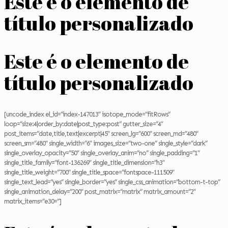
Este é o elemento de
título personalizado
Este é o elemento de
título personalizado
[uncode_index el_id=”index-147013″ isotope_mode=”fitRows”
loop=”size:4|order_by:date|post_type:post” gutter_size=”4″
post_items=”date,title,text|excerpt|45″ screen_lg=”600″ screen_md=”480″
screen_sm=”480″ single_width=”6″ images_size=”two-one” single_style=”dark”
single_overlay_opacity=”50″ single_overlay_anim=”no” single_padding=”1″
single_title_family=”font-136269″ single_title_dimension=”h3″
single_title_weight=”700″ single_title_space=”fontspace-111509″
single_text_lead=”yes” single_border=”yes” single_css_animation=”bottom-t-top”
single_animation_delay=”200″ post_matrix=”matrix” matrix_amount=”2″
matrix_items=”e30=”]