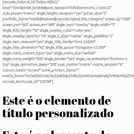
[uncode_index el_id=”index-485611″
loop=”size:6|order_by:date|post_type:portfolio|taxonomy_count:10″
style_preset=”metro” single_height_viewport=”yes” gutter_size=”0″
portfolio_items=”media|featured|onpost|original,title,category” screen_lg=”1000″
screen_md=”600″ screen_sm=”480″ single_text=”overlay” single_width=”3″
single_fluid_height=”50″ single_overlay_color=”color-jevc”
single_overlay_opacity=”35″ single_h_align=”center” single_padding=”2″
single_text_reduced=”yes” single_title_family=”font-136269″
single_title_dimension=”h3″ single_title_space=”fontspace-111509″
single_meta_custom_typo=”yes” single_meta_size=”default”
single_meta_weight=”500″ single_border=”yes” single_css_animation=”bottom-t-
top” single_animation_delay=”200″ post_matrix=”matrix” matrix_amount=”6″
custom_cursor=”accent” acme_product_items=””
matrix_items=”eyIwX2kiOnsic2luZ2xlX3dpZHRoIjoiNiIsInNpbmdsZV9mbHVpZF9
uncode_shortcode_id=”100769″]
Este é o elemento de
título personalizado