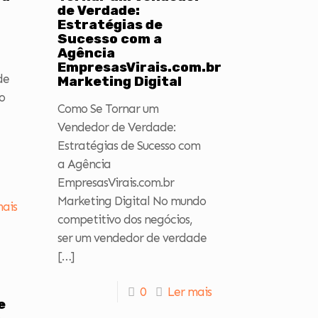
de Verdade:
Estratégias de
Sucesso com a
Agência
EmpresasVirais.com.br
de
Marketing Digital
o
Como Se Tornar um
Vendedor de Verdade:
Estratégias de Sucesso com
a Agência
EmpresasVirais.com.br
Marketing Digital No mundo
mais
competitivo dos negócios,
ser um vendedor de verdade
[…]
0
Ler mais
e