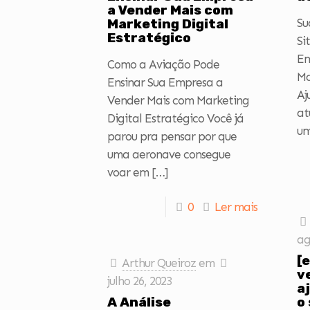
a Vender Mais com
Marketing Digital
Su
Estratégico
Si
Em
Como a Aviação Pode
Ma
Ensinar Sua Empresa a
Aj
Vender Mais com Marketing
at
Digital Estratégico Você já
um
parou pra pensar por que
uma aeronave consegue
voar em
[…]
0
Ler mais
ag
[
Arthur Queiroz
em
v
julho 26, 2023
a
A Análise
o