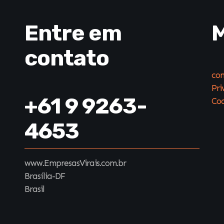
Entre em
M
contato
con
Pri
+61 9 9263-
Coo
4653
www.EmpresasVirais.com.br
Brasília-DF
Brasil