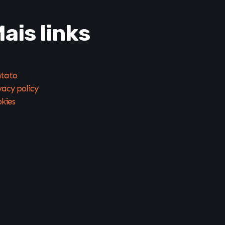
ais links
tato
vacy policy
kies