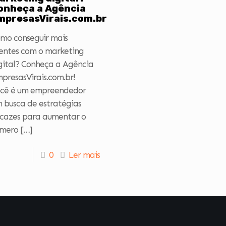
onheça a Agência
mpresasVirais.com.br
mo conseguir mais
ientes com o marketing
gital? Conheça a Agência
presasVirais.com.br!
cê é um empreendedor
 busca de estratégias
icazes para aumentar o
mero
[…]
0
Ler mais