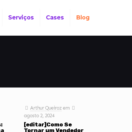
Serviços
Cases
Blog
Arthur Queiroz
em
agosto 2, 2024
:
[editar]Como Se
ça
Tornar um Vendedor