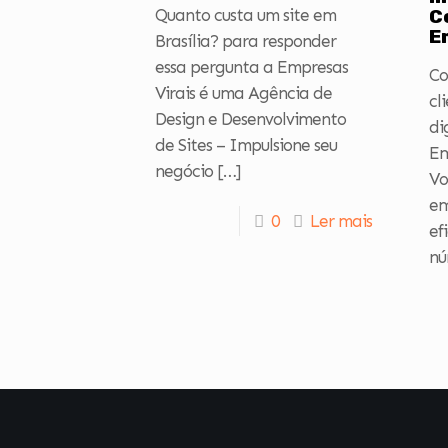
Quanto custa um site em
C
E
Brasília? para responder
essa pergunta a Empresas
Co
Virais é uma Agência de
cl
Design e Desenvolvimento
di
de Sites – Impulsione seu
Em
negócio
[…]
Vo
em
0
Ler mais
ef
nú