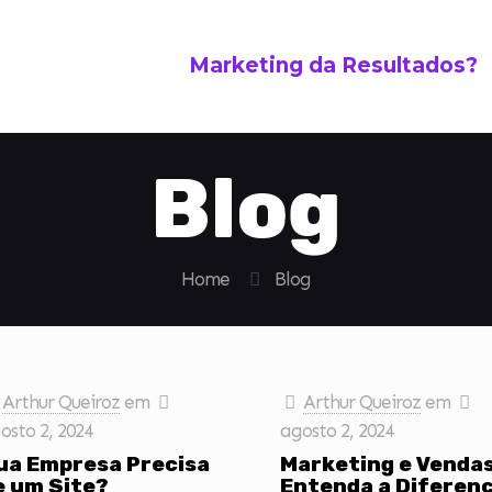
Marketing da Resultados?
Blog
Home
Blog
Arthur Queiroz
em
Arthur Queiroz
em
osto 2, 2024
agosto 2, 2024
ua Empresa Precisa
Marketing e Vendas
e um Site?
Entenda a Diferen