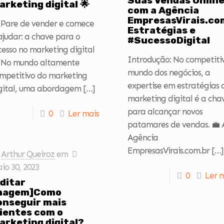
Suas Vendas Onlin
arketing digital 🌟
com a Agência
EmpresasVirais.co
 Pare de vender e comece
Estratégias e
ajudar: a chave para o
#SucessoDigital
cesso no marketing digital
Introdução: No competiti
 No mundo altamente
mundo dos negócios, a
mpetitivo do marketing
expertise em estratégias 
gital, uma abordagem
[…]
marketing digital é a cha
para alcançar novos
0
Ler mais
patamares de vendas. 💼 
Agência
EmpresasVirais.com.br
[…]
Arthur Queiroz
em
io 30, 2023
0
Ler 
editar
magem]Como
onseguir mais
lientes com o
arketing digital?