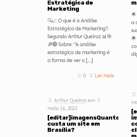
Estratégica de
m
Marketing
🌟
🔍📈 O que é a Análise
a 
Estratégica de Marketing?
su
Segundo Arthur Queiroz 📊🎯
🌟
🔎🌐 Sobre: “A análise
co
estratégica de marketing é
di
a forma de ver o
[…]
0
Ler mais
Arthur Queiroz
em
ma
maio 16, 2023
[
[editar]imagensQuanto
i
custa um site em
c
Brasília?
c
m