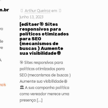
e
m.br:
Arthur Queiroz
em
junho 13, 2023
[editaer🎯 Sites
vo
responsivos para
políticos otimizados
para SEO
de
(mecanismos de
ve
buscas ) Aumente
sua visibilidade 🌐
A
🎯 Sites responsivos para
políticos otimizados para
SEO (mecanismos de buscas )
Aumente sua visibilidade 🌐
mais
🏛️ A sua campanha política
como vereador merece uma
presença
[…]